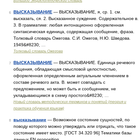
Большой Энциклопедический словарь
ВЫСКАЗЫВАНИЕ
— ВЫСКАЗЫВАНИЕ, я, ср. 1. см.
6
высказать, ся. 2. Высказанное суждение. Содержательное в.
3. В грамматике: любая интонационно оформленная
синтаксическая единица, содержащая сообщение, фраза.
Толковый словарь Ожегова. С.И. Ожегов, Н.Ю. Шведова.
1949&#8230; …
Толковый словарь Ожегова
ВЫСКАЗЫВАНИЕ
— ВЫСКАЗЫВАНИЕ. Единица речевого
7
общения, обладающая смысловой целостностью,
оформленная определенным актуальным членением в
составе речевого акта. В. может совпадать с
предложением, но может быть и сообщением, не
укладывающимся в схему простого&#8230; …
Новый словарь методических терминов и понятий (теория и
практика обучения языкам)
высказывание
— Возможное состояние сущностей, по
8
поводу которого можно утверждать или отрицать, что такое
состояние имеет место. [ГОСТ 34.320 96] Тематики базы
данных EN proposition …