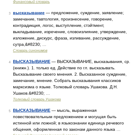
Финансовый словарь
высказывание
— предложение, суждение, заявление;
3
замечание, тавтология, произнесение, говорение,
контрадикция, логос, выступление, стэйтмент,
выкладывание, изречение, словоизлияние, утверждение,
изложение, дискурс, фраза, изливание, рассуждение,
сутра,&#8230; …
Словарь синонимов
ВЫСКАЗЫВАНИЕ
— ВЫСКАЗЫВАНИЕ, высказывания, ср.
4
(книжн.). 1. только ед. Действие по гл. высказывать.
Высказывание своего мнения. 2. Высказанное суждение,
замечание, мнение. Собрать высказывания классиков
марксизма о языке. Толковый словарь Ушакова. Д.Н.
Ушаков.&#8230; …
Толковый словарь Ушакова
ВЫСКАЗЫВАНИЕ
— мысль, выраженная
5
повествовательным предложением и могущая быть
истинной или ложной; в языкознании единица речевого
общения, оформленная по законам данного языка …