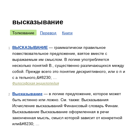
высказывание
Толкование
Перевод
Книги
ВЫСКАЗЫВАНИЕ
— грамматически правильное
1
повествовательное предложение, взятое вместе с
выражаемым им смыслом. В логике употребляется
несколько понятий В., существенно различающихся между
собой. Прежде всего это понятие дескриптивного, или о п и
с а тельного,&#8230; …
Философская энциклопедия
Высказывание
— в логике предложение, которое может
2
быть истинно или ложно. См. также: Высказывания
Исчисление высказываний Финансовый словарь Финам.
Высказывание Высказывание оформленная в речи
законченная мысль, смысл которой зависит от конкретной
или&#8230; …