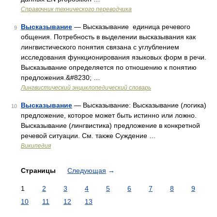
Справочник технического переводчика
Высказывание
— Высказывание единица речевого
9
общения. Потребность в выделении высказывания как
лингвистического понятия связана с углублением
исследования функционирования языковых форм в речи.
Высказывание определяется по отношению к понятию
предложения.&#8230; …
Лингвистический энциклопедический словарь
Высказывание
— Высказывание: Высказывание (логика)
10
предложение, которое может быть истинно или ложно.
Высказывание (лингвистика) предложение в конкретной
речевой ситуации. См. также Суждение …
Википедия
Страницы
Следующая
→
1
2
3
4
5
6
7
8
9
10
11
12
13